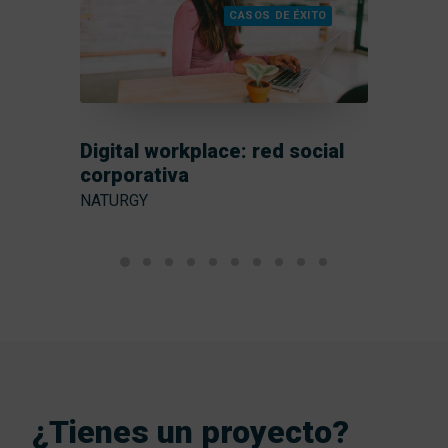
CASOS DE ÉXITO
Digital workplace: red social
Empl
corporativa
enam
NATURGY
Para q
primer
intern
¿Tienes un proyecto?