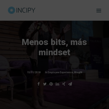
CA
Menos
bits,
más
mindset
eBooks 
15/11/2018
In
Employee Experience
,
BlogIN