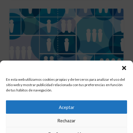
En esta web utilizamos cookies propias y de terceros para analizar el uso del
sitio web y mostrar publicidad relacionada con tus preferencias en función
Casos de uso de una Red
de tus hábitos de navegación.
Social Corporativa (I)
Aceptar
by Ruben Hernandez
Rechazar