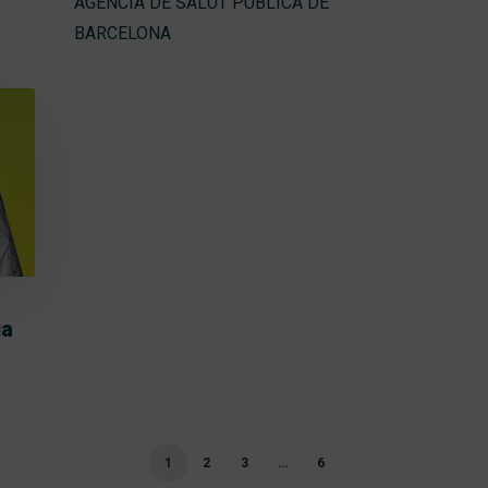
AGÈNCIA DE SALUT PÚBLICA DE
BARCELONA
ua
1
2
3
…
6