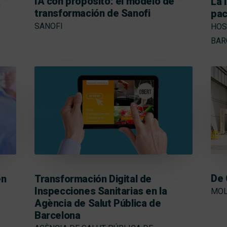
IA con propósito: el modelo de
a
La 
transformación de Sanofi
pac
SANOFI
HOS
BAR
De 
en
Transformación Digital de
Inspecciones Sanitarias en la
MOL
Agència de Salut Pública de
Barcelona