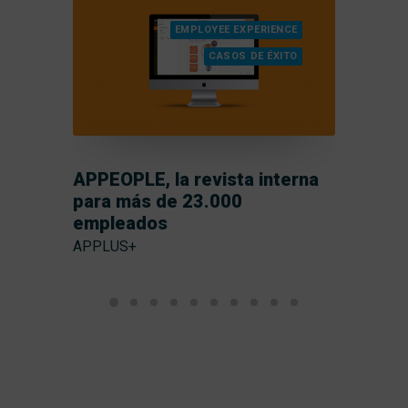
S
EMPLOYEE EXPERIENCE
CASOS DE ÉXITO
cia
APPEOPLE, la revista interna
para más de 23.000
5 pi
empleados
 que
Cust
APPLUS+
ue tu
Así fu
rlo?
Centri