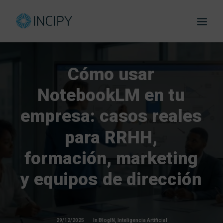
Cómo
usar
NotebookLM
en
tu
empresa:
casos
reales
para
RRHH,
formación,
marketing
y
equipos
de
dirección
29/12/2025
In
BlogIN
,
Inteligencia Artificial