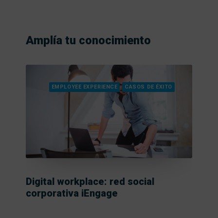
Amplía tu conocimiento
EMPLOYEE EXPERIENCE
CASOS DE ÉXITO
15 R
Digital workplace: red social
corporativa iEngage