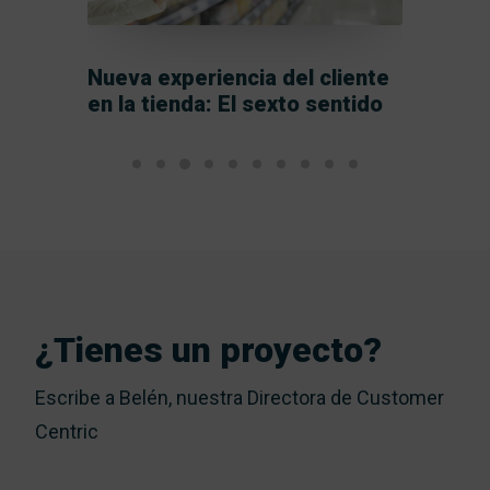
Nueva experiencia del cliente
lan
Tend
en la tienda: El sexto sentido
conq
tiem
¿Cómo
digita
respu
implem
integr
en acc
¿Tienes un proyecto?
según
necesi
Escribe a Belén, nuestra Directora de Customer
Centric