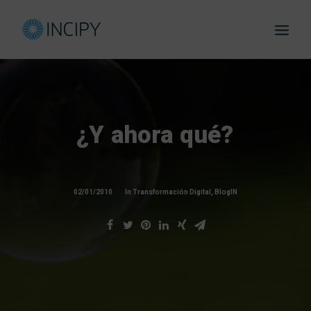
SERVICIO
CASOS DE ÉX
NOSOTRO
Blog:IN
¿Y
ahora
qué?
Webinars
eBooks y 
02/01/2010
In
Transformación Digital
,
BlogIN
Trabaja e